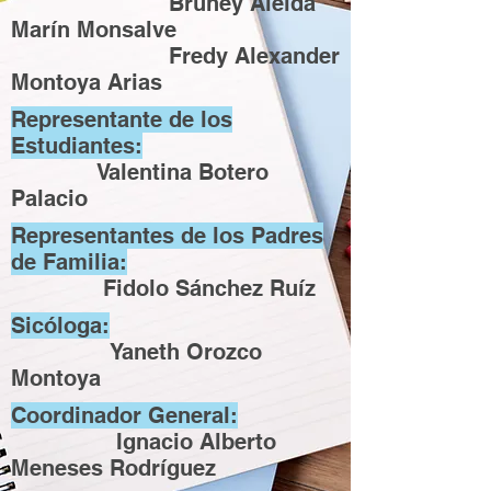
Bruney Aleida
Marín Monsalve
Fredy Alexander
Montoya Arias
Representante de los
Estudiantes:
Valentina Botero
Palacio
Representantes de los Padres
de Familia:
Fidolo Sánchez Ruíz
Sicóloga:
Yaneth Orozco
Montoya
Coordinador General:
Ignacio Alberto
Meneses Rodríguez