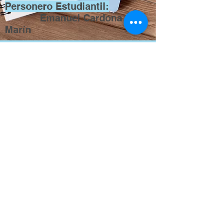
Personero Estudiantil:
Emanuel Cardona
Marín
COMITÉ ESCOLAR
DE CONVIVENCIA
Contacto
Teléfono:
(57) (604) 4283330
Email:
coojuandelcorral@gmail.com
Dirección
Carrera 40 # 48-114
Barrio el Mojón - Copacabana