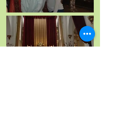
Contacto
Teléfono:
(57) (604) 4283330
Email:
coojuandelcorral@gmail.com